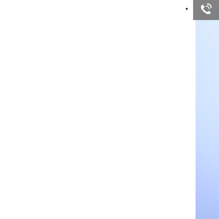
询
客服咨
询