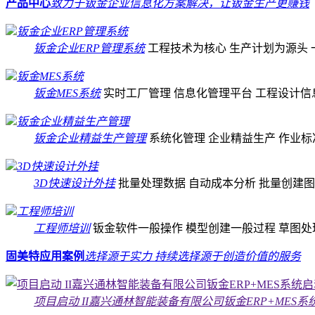
产品中心
致力于钣金企业信息化方案解决，让钣金生产更赚钱
钣金企业ERP管理系统
钣金企业ERP管理系统
工程技术为核心
生产计划为源头
钣金MES系统
钣金MES系统
实时工厂管理
信息化管理平台
工程设计信
钣金企业精益生产管理
钣金企业精益生产管理
系统化管理
企业精益生产
作业标
3D快速设计外挂
3D快速设计外挂
批量处理数据
自动成本分析
批量创建图
工程师培训
工程师培训
钣金软件一般操作
模型创建一般过程
草图处
固美特应用案例
选择源于实力 持续选择源于创造价值的服务
项目启动 II嘉兴通林智能装备有限公司钣金ERP+MES系