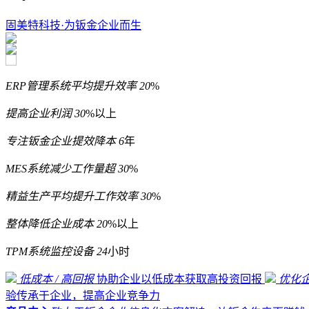
固美特科技·为钣金企业而生
ERP管理系统平均提升效率
20
%
提高企业利润
30
%以上
专注钣金企业提效降本
6
年
MES系统减少工作量超
30
%
精益生产平均提升工作效率
30
%
整体降低企业成本
20
%以上
TPM系统监控设备
24
小时
低成本 / 高回报
协助企业以低成本获取高投资回报
优化
验传承于企业，提高企业竞争力